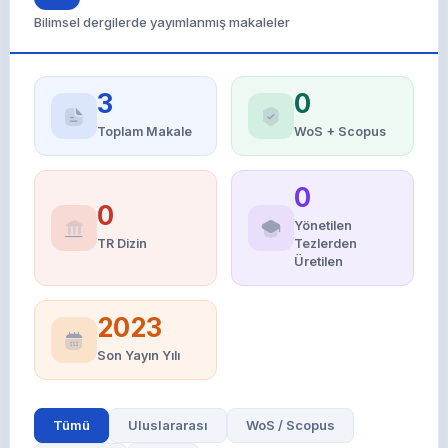
Bilimsel dergilerde yayımlanmış makaleler
3
0
Toplam Makale
WoS + Scopus
0
0
Yönetilen
TR Dizin
Tezlerden
Üretilen
2023
Son Yayın Yılı
Tümü
Uluslararası
WoS / Scopus