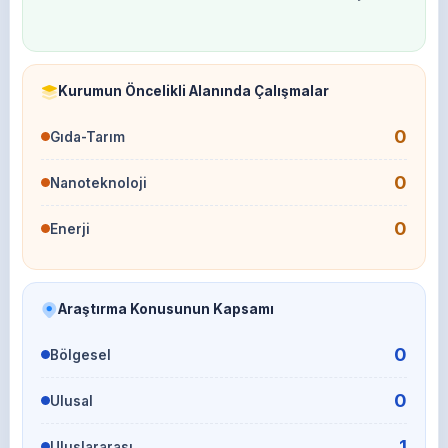
Kurumun Öncelikli Alanında Çalışmalar
0
Gıda-Tarım
0
Nanoteknoloji
0
Enerji
Araştırma Konusunun Kapsamı
0
Bölgesel
0
Ulusal
1
Uluslararası