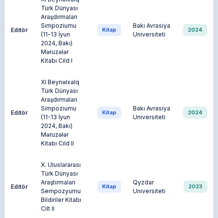
Türk Dünyası
Araşdırmaları
Simpoziumu
Bakı Avrasiya
Editör
Kitap
2024
(11-13 İyun
Universiteti
2024, Bakı)
Məruzələr
Kitabı Cild I
XI Beynəlxalq
Türk Dünyası
Araşdırmaları
Simpoziumu
Bakı Avrasiya
Editör
Kitap
2024
(11-13 İyun
Universiteti
2024, Bakı)
Məruzələr
Kitabı Cild II
X. Uluslararası
Türk Dünyası
Araştırmaları
Qyzdar
Editör
Kitap
2023
Sempozyumu
Universiteti
Bildiriler Kitabı
Cilt II