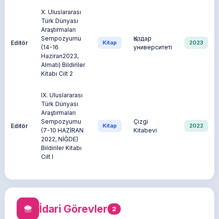
X. Uluslararası
Türk Dünyası
Araştırmaları
Sempozyumu
Қыздар
Editör
Kitap
2023
(14-16
университеті
Haziran2023,
Almatı) Bildiriler
Kitabı Cilt 2
IX. Uluslararası
Türk Dünyası
Araştırmaları
Sempozyumu
Çizgi
Editör
Kitap
2022
(7-10 HAZİRAN
Kitabevi
2022, NİĞDE)
Bildiriler Kitabı
Cilt I
İdari Görevler
2