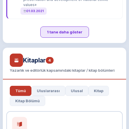
values»
01.03.2021
1 tane daha göster
Kitaplar
4
Yazarlık ve editörlük kapsamındaki kitaplar / kitap bölümleri
Tümü
Uluslararası
Ulusal
Kitap
Kitap Bölümü