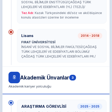
SOSYAL BİLİMLER ENSTİTÜSÜ/ÇAĞDAŞ TÜRK
LEHÇELERİ VE EDEBİYATLARI (YL) (TEZLİ)/
Tez Adı:
Kazak Türkçesindeki dil/söz ve akıl/düşünce
konulu atasözleri üzerine bir inceleme
Lisans
2014 - 2018
FIRAT ÜNİVERSİTESİ
İNSANİ VE SOSYAL BİLİMLER FAKÜLTESİ/ÇAĞDAŞ
TÜRK LEHÇELERİ VE EDEBİYATLARI BÖLÜMÜ/
ÇAĞDAŞ TÜRK LEHÇELERİ VE EDEBİYATLARI PR./
Akademik Ünvanlar
3
Akademik kariyer yolculuğu
ARAŞTIRMA GÖREVLİSİ
2025 - 2025