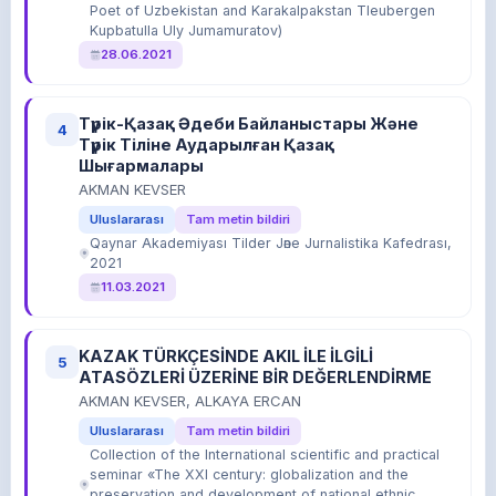
Poet of Uzbekistan and Karakalpakstan Tleubergen
Kupbatulla Uly Jumamuratov)
28.06.2021
Түрік-Қазақ Әдеби Байланыстары Және
4
Түрік Тіліне Аударылған Қазақ
Шығaрмaлaры
AKMAN KEVSER
Uluslararası
Tam metin bildiri
Qaynar Akademiyası Tilder Jәne Jurnalistika Kafedrası,
2021
11.03.2021
KAZAK TÜRKÇESİNDE AKIL İLE İLGİLİ
5
ATASÖZLERİ ÜZERİNE BİR DEĞERLENDİRME
AKMAN KEVSER, ALKAYA ERCAN
Uluslararası
Tam metin bildiri
Collection of the International scientific and practical
seminar «The XXI century: globalization and the
preservation and development of national ethnic