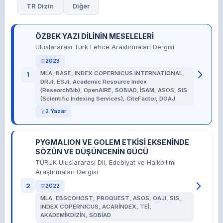
TR Dizin
Diğer
ÖZBEK YAZI DİLİNİN MESELELERİ
Uluslararasi Turk Lehce Arastirmalari Dergisi
2023
MLA, BASE, INDEX COPERNICUS INTERNATIONAL,
1
DRJI, ESJI, Academic Resource Index
(ResearchBib), OpenAIRE, SOBIAD, İSAM, ASOS, SIS
(Scientific Indexing Services), CiteFactor, DOAJ
2 Yazar
PYGMALION VE GOLEM ETKİSİ EKSENİNDE
SÖZÜN VE DÜŞÜNCENİN GÜCÜ
TÜRÜK Uluslararası Dil, Edebiyat ve Halkbilimi
Araştırmaları Dergisi
2
2022
MLA, EBSCOHOST, PROQUEST, ASOS, OAJI, SIS,
INDEX COPERNICUS, ACARİNDEX, TEİ,
AKADEMİKDİZİN, SOBİAD