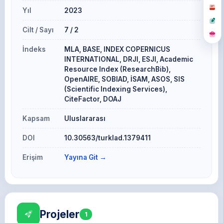
Yıl
2023
Cilt / Sayı
7 / 2
İndeks
MLA, BASE, INDEX COPERNICUS
INTERNATIONAL, DRJI, ESJI, Academic
Resource Index (ResearchBib),
OpenAIRE, SOBIAD, İSAM, ASOS, SIS
(Scientific Indexing Services),
CiteFactor, DOAJ
Kapsam
Uluslararası
DOI
10.30563/turklad.1379411
Erişim
Yayına Git →
Projeler
1