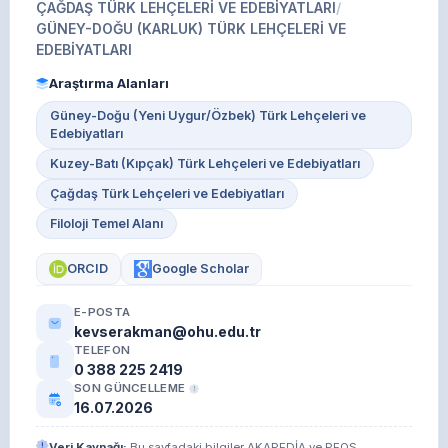
ÇAĞDAŞ TÜRK LEHÇELERİ VE EDEBİYATLARI
/
GÜNEY-DOĞU (KARLUK) TÜRK LEHÇELERİ VE
EDEBİYATLARI
Araştırma Alanları
Güney-Doğu (Yeni Uygur/Özbek) Türk Lehçeleri ve
Edebiyatları
Kuzey-Batı (Kıpçak) Türk Lehçeleri ve Edebiyatları
Çağdaş Türk Lehçeleri ve Edebiyatları
Filoloji Temel Alanı
ORCID
Google Scholar
E-POSTA
kevserakman@ohu.edu.tr
TELEFON
0 388 225 2419
SON GÜNCELLEME
16.07.2026
Veri Kaynağı:
Bu sayfadaki bilgiler AKAPEDİA ve PEOS