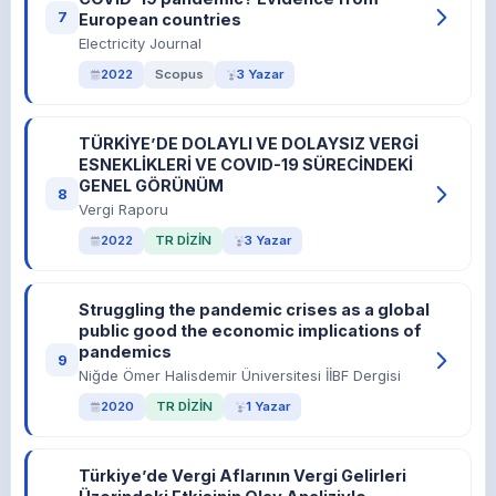
7
European countries
Electricity Journal
2022
Scopus
3 Yazar
TÜRKİYE’DE DOLAYLI VE DOLAYSIZ VERGİ
ESNEKLİKLERİ VE COVID-19 SÜRECİNDEKİ
GENEL GÖRÜNÜM
8
Vergi Raporu
2022
TR DİZİN
3 Yazar
Struggling the pandemic crises as a global
public good the economic implications of
pandemics
9
Niğde Ömer Halisdemir Üniversitesi İİBF Dergisi
2020
TR DİZİN
1 Yazar
Türkiye’de Vergi Aflarının Vergi Gelirleri