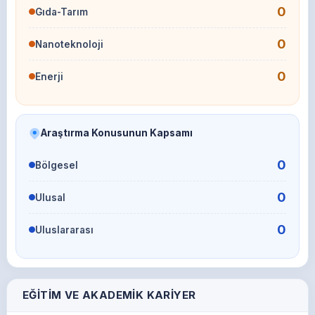
0
Gıda-Tarım
0
Nanoteknoloji
0
Enerji
Araştırma Konusunun Kapsamı
0
Bölgesel
0
Ulusal
0
Uluslararası
EĞITIM VE AKADEMIK KARIYER