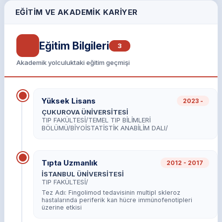
EĞITIM VE AKADEMIK KARIYER
Eğitim Bilgileri
3
Akademik yolculuktaki eğitim geçmişi
Yüksek Lisans
2023 -
ÇUKUROVA ÜNİVERSİTESİ
TIP FAKÜLTESİ/TEMEL TIP BİLİMLERİ
BÖLÜMÜ/BİYOİSTATİSTİK ANABİLİM DALI/
Tıpta Uzmanlık
2012 - 2017
İSTANBUL ÜNİVERSİTESİ
TIP FAKÜLTESİ/
Tez Adı:
Fingolimod tedavisinin multipl skleroz
hastalarında periferik kan hücre immünofenotipleri
üzerine etkisi