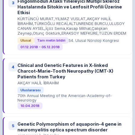
Fingolimodun Ataklı Yineleyici Multipl Skleroz
3
Hastalarında Sitokin ve Lenfosit Profili Üzerine
Etkisi
KÜRTÜNCÜ MURAT,YILMAZ VUSLAT,AKÇAY HALİL
İBRAHİM,TÜRKOĞLU RECAİ,ALTUNRENDE BURCU,ULUSOY
CANAN AYSEL,İçöz Sema,Kasap Mithat,Çalışkan
Zeynep,Otunç Göktürk,ERAKSOY MEFKÜRE,TÜZÜN ERDEM
54. Ulusal Nöroloji Kongresi
Ulusal
Tam metin bildiri
01.12.2018 - 05.12.2018
Clinical and Genetic Features in X-linked
4
Charcot-Marie-Tooth Neuropathy (CMT-X)
Patients from Turkey
AKÇAY HALİL İBRAHİM
Uluslararası
70th Annual Meeting of the American-Academy-of-
Neurology
10.04.2018
Genetic Polymorphism of aquaporin-4 gene in
5
neuromyelitis optica spectrum disorder