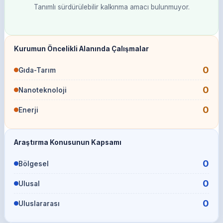
Tanımlı sürdürülebilir kalkınma amacı bulunmuyor.
Kurumun Öncelikli Alanında Çalışmalar
0
Gıda-Tarım
0
Nanoteknoloji
0
Enerji
Araştırma Konusunun Kapsamı
0
Bölgesel
0
Ulusal
0
Uluslararası