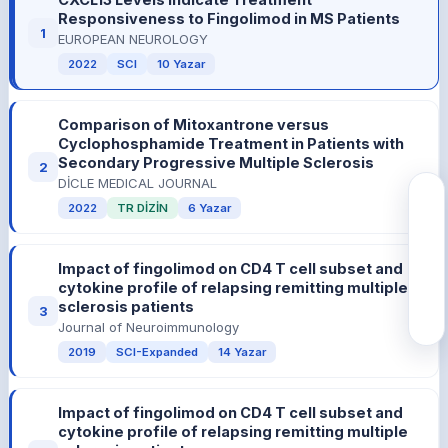
Responsiveness to Fingolimod in MS Patients
1
EUROPEAN NEUROLOGY
2022
SCI
10 Yazar
Comparison of Mitoxantrone versus
Cyclophosphamide Treatment in Patients with
Secondary Progressive Multiple Sclerosis
2
DİCLE MEDICAL JOURNAL
2022
TR DİZİN
6 Yazar
Impact of fingolimod on CD4 T cell subset and
cytokine profile of relapsing remitting multiple
sclerosis patients
3
Journal of Neuroimmunology
2019
SCI-Expanded
14 Yazar
Impact of fingolimod on CD4 T cell subset and
cytokine profile of relapsing remitting multiple