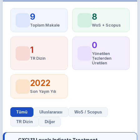
9
8
Toplam Makale
WoS + Scopus
0
1
Yönetilen
TR Dizin
Tezlerden
Üretilen
2022
Son Yayın Yılı
Tümü
Uluslararası
WoS / Scopus
TR Dizin
Diğer
CXCL13 Levels Indicate Treatment