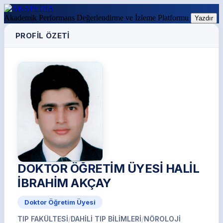
Akademik Performans Değerlendirme ve İzleme Platformu
Yazdır
PROFIL ÖZETI
DOKTOR ÖĞRETİM ÜYESİ HALİL
İBRAHİM AKÇAY
Doktor Öğretim Üyesi
TIP FAKÜLTESİ
/
DAHİLİ TIP BİLİMLERİ
/
NÖROLOJİ