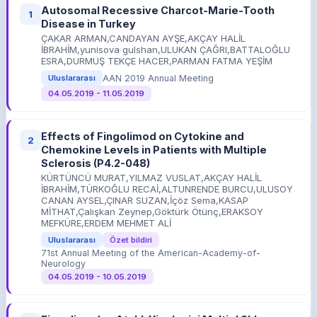
Autosomal Recessive Charcot-Marie-Tooth
1
Disease in Turkey
ÇAKAR ARMAN,CANDAYAN AYŞE,AKÇAY HALİL
İBRAHİM,yunisova gulshan,ULUKAN ÇAĞRI,BATTALOĞLU
ESRA,DURMUŞ TEKÇE HACER,PARMAN FATMA YEŞİM
AAN 2019 Annual Meeting
Uluslararası
04.05.2019 - 11.05.2019
Effects of Fingolimod on Cytokine and
2
Chemokine Levels in Patients with Multiple
Sclerosis (P4.2-048)
KÜRTÜNCÜ MURAT,YILMAZ VUSLAT,AKÇAY HALİL
İBRAHİM,TÜRKOĞLU RECAİ,ALTUNRENDE BURCU,ULUSOY
CANAN AYSEL,ÇINAR SUZAN,İçöz Sema,KASAP
MİTHAT,Çalışkan Zeynep,Göktürk Ötünç,ERAKSOY
MEFKÜRE,ERDEM MEHMET ALİ
Uluslararası
Özet bildiri
71st Annual Meeting of the American-Academy-of-
Neurology
04.05.2019 - 10.05.2019