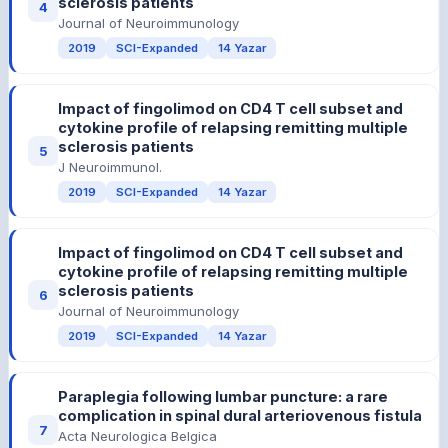
sclerosis patients
4
Journal of Neuroimmunology
2019
SCI-Expanded
14 Yazar
Impact of fingolimod on CD4 T cell subset and
cytokine profile of relapsing remitting multiple
sclerosis patients
5
J Neuroimmunol.
2019
SCI-Expanded
14 Yazar
Impact of fingolimod on CD4 T cell subset and
cytokine profile of relapsing remitting multiple
sclerosis patients
6
Journal of Neuroimmunology
2019
SCI-Expanded
14 Yazar
Paraplegia following lumbar puncture: a rare
complication in spinal dural arteriovenous fistula
7
Acta Neurologica Belgica