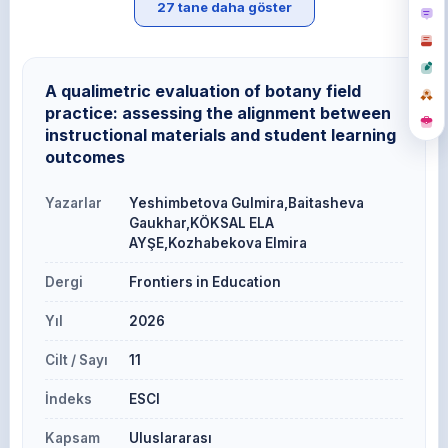
27 tane daha göster
A qualimetric evaluation of botany field
practice: assessing the alignment between
instructional materials and student learning
outcomes
Yazarlar
Yeshimbetova Gulmira,Baitasheva
Gaukhar,KÖKSAL ELA
AYŞE,Kozhabekova Elmira
Dergi
Frontiers in Education
Yıl
2026
Cilt / Sayı
11
İndeks
ESCI
Kapsam
Uluslararası