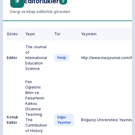
Editörlükler
2
Dergi ve kitap editörlük görevleri
Görev
Yayın
Tür
Yayınevi
The Journal
of
Editör
International
Dergi
http://www.inesjournal.com/A
Education
Science
Fen
Öğretimi:
Bilim ve
Felsefenin
Katkısı
(Science
Teaching:
Konuk
Diğer
The
Boğaziçi Üniversitesi Yayınevi
Editör
Yayınlar
Contribution
of History