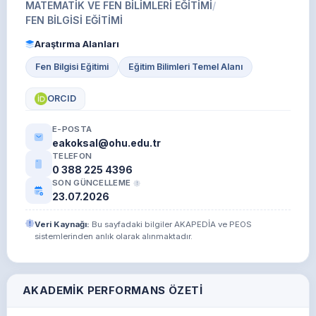
MATEMATİK VE FEN BİLİMLERİ EĞİTİMİ
/
FEN BİLGİSİ EĞİTİMİ
Araştırma Alanları
Fen Bilgisi Eğitimi
Eğitim Bilimleri Temel Alanı
ORCID
E-POSTA
eakoksal@ohu.edu.tr
TELEFON
0 388 225 4396
SON GÜNCELLEME
23.07.2026
Veri Kaynağı:
Bu sayfadaki bilgiler AKAPEDİA ve PEOS
sistemlerinden anlık olarak alınmaktadır.
AKADEMIK PERFORMANS ÖZETI