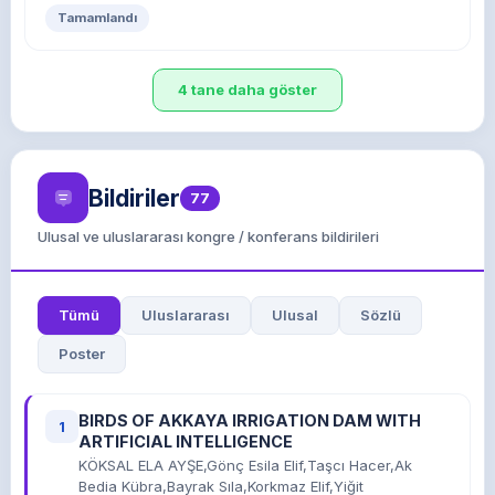
Tamamlandı
4 tane daha göster
Bildiriler
77
Ulusal ve uluslararası kongre / konferans bildirileri
Tümü
Uluslararası
Ulusal
Sözlü
Poster
BIRDS OF AKKAYA IRRIGATION DAM WITH
1
ARTIFICIAL INTELLIGENCE
KÖKSAL ELA AYŞE,Gönç Esila Elif,Taşcı Hacer,Ak
Bedia Kübra,Bayrak Sıla,Korkmaz Elif,Yiğit