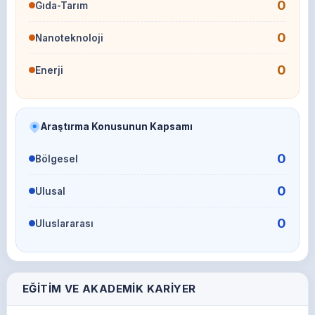
0
Gıda-Tarım
0
Nanoteknoloji
0
Enerji
Araştırma Konusunun Kapsamı
0
Bölgesel
0
Ulusal
0
Uluslararası
EĞITIM VE AKADEMIK KARIYER