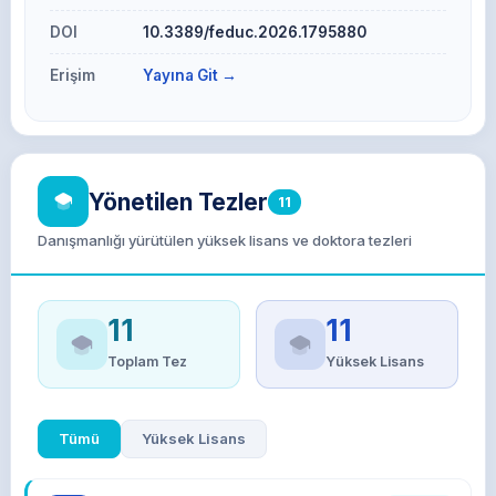
DOI
10.3389/feduc.2026.1795880
Erişim
Yayına Git →
Yönetilen Tezler
11
Danışmanlığı yürütülen yüksek lisans ve doktora tezleri
11
11
Toplam Tez
Yüksek Lisans
Tümü
Yüksek Lisans