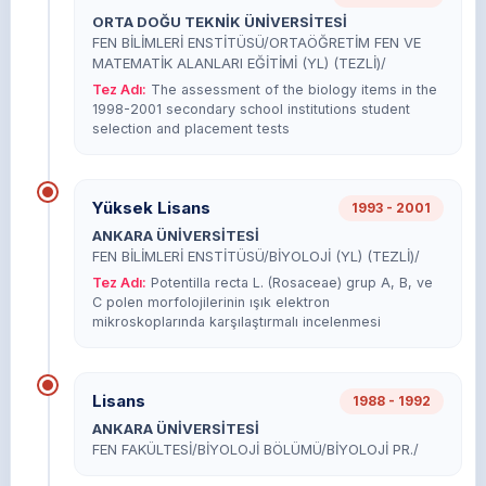
ORTA DOĞU TEKNİK ÜNİVERSİTESİ
FEN BİLİMLERİ ENSTİTÜSÜ/ORTAÖĞRETİM FEN VE
MATEMATİK ALANLARI EĞİTİMİ (YL) (TEZLİ)/
Tez Adı:
The assessment of the biology items in the
1998-2001 secondary school institutions student
selection and placement tests
Yüksek Lisans
1993 - 2001
ANKARA ÜNİVERSİTESİ
FEN BİLİMLERİ ENSTİTÜSÜ/BİYOLOJİ (YL) (TEZLİ)/
Tez Adı:
Potentilla recta L. (Rosaceae) grup A, B, ve
C polen morfolojilerinin ışık elektron
mikroskoplarında karşılaştırmalı incelenmesi
Lisans
1988 - 1992
ANKARA ÜNİVERSİTESİ
FEN FAKÜLTESİ/BİYOLOJİ BÖLÜMÜ/BİYOLOJİ PR./