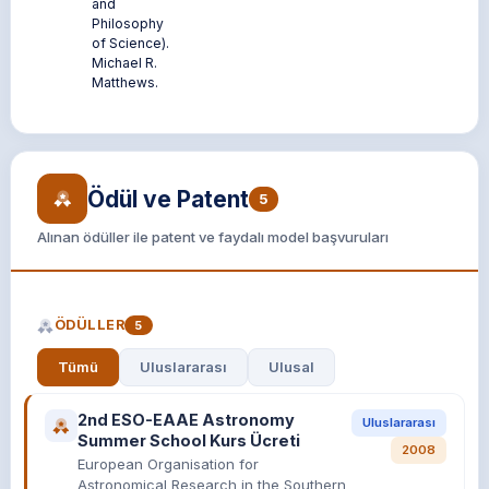
and
Philosophy
of Science).
Michael R.
Matthews.
Ödül ve Patent
5
Alınan ödüller ile patent ve faydalı model başvuruları
ÖDÜLLER
5
Tümü
Uluslararası
Ulusal
2nd ESO-EAAE Astronomy
Uluslararası
Summer School Kurs Ücreti
2008
European Organisation for
Astronomical Research in the Southern