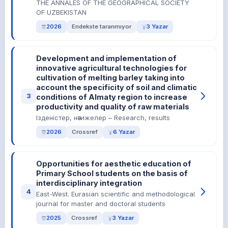
THE ANNALES OF THE GEOGRAPHICAL SOCIETY
OF UZBEKISTAN
2026
Endekste taranmıyor
3 Yazar
Development and implementation of
innovative agricultural technologies for
cultivation of melting barley taking into
account the specificity of soil and climatic
3
conditions of Almaty region to increase
productivity and quality of raw materials
Ізденістер, нәтижелер – Research, results
2026
Crossref
6 Yazar
Opportunities for aesthetic education of
Primary School students on the basis of
interdisciplinary integration
4
East-West. Eurasian scientific and methodological
journal for master and doctoral students
2025
Crossref
3 Yazar