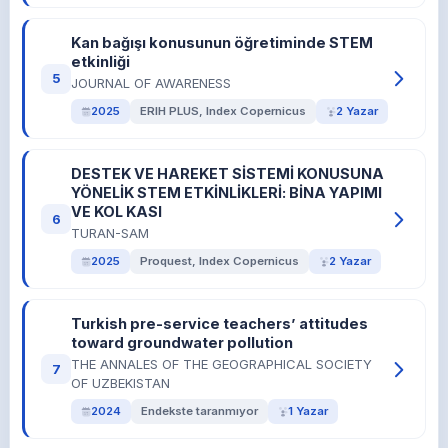
Kan bağışı konusunun öğretiminde STEM
etkinliği
5
JOURNAL OF AWARENESS
2025
ERIH PLUS, Index Copernicus
2 Yazar
DESTEK VE HAREKET SİSTEMİ KONUSUNA
YÖNELİK STEM ETKİNLİKLERİ: BİNA YAPIMI
VE KOL KASI
6
TURAN-SAM
2025
Proquest, Index Copernicus
2 Yazar
Turkish pre-service teachers’ attitudes
toward groundwater pollution
THE ANNALES OF THE GEOGRAPHICAL SOCIETY
7
OF UZBEKISTAN
2024
Endekste taranmıyor
1 Yazar