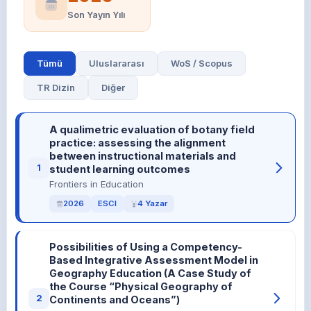
Son Yayın Yılı
Tümü
Uluslararası
WoS / Scopus
TR Dizin
Diğer
A qualimetric evaluation of botany field
practice: assessing the alignment
between instructional materials and
1
student learning outcomes
Frontiers in Education
2026
ESCI
4 Yazar
Possibilities of Using a Competency-
Based Integrative Assessment Model in
Geography Education (A Case Study of
the Course “Physical Geography of
2
Continents and Oceans”)