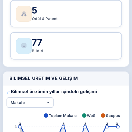
5
Ödül & Patent
77
Bildiri
BILIMSEL ÜRETIM VE GELIŞIM
Bilimsel üretimin yıllar içindeki gelişimi
Toplam Makale
WoS
Scopus
3
3
3
3
3
3