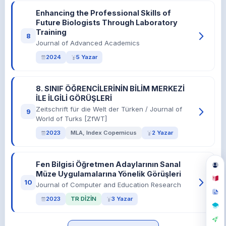
Enhancing the Professional Skills of
Future Biologists Through Laboratory
Training
8
Journal of Advanced Academics
2024
5 Yazar
8. SINIF ÖĞRENCİLERİNİN BİLİM MERKEZİ
İLE İLGİLİ GÖRÜŞLERİ
Zeitschrift für die Welt der Türken / Journal of
9
World of Turks [ZfWT]
2023
MLA, Index Copernicus
2 Yazar
Fen Bilgisi Öğretmen Adaylarının Sanal
Müze Uygulamalarına Yönelik Görüşleri
10
Journal of Computer and Education Research
2023
TR DİZİN
3 Yazar