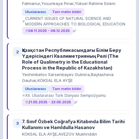
Fatmanur,Yosunkaya Pınar,Yüksel Rahime Eslem
Uluslararası
Tam metin bildiri
CURRENT ISSUES OF NATURAL SCIENCE AND
MODERN APPROACHES TO BIOLOGICAL EDUCATION
06.11.2025 - 06.12.2025
Қазақстан Республикасындағы Білім Беру
2
Үдерісіндегі Квалиметрияның Рөлі (The
Role of Qualimetry in the Educational
Process in the Republic of Kazakhstan)
Yeshimbetov Sarsenbayev Gulmira,Baytasheva
Gauhar,KÖKSAL ELA AYŞE
Uluslararası
Tam metin bildiri
XII. Uluslararası Türk Dünyası Sempozyumu
21.05.2025 - 23.05.2025
7. Sınıf Özbek Coğrafya Kitabında Bilim Tarihi
3
Kullanımı ve Hamİdulla Hasanov
KÖKSAL ELA AYŞE,AVEZOV Mukhriddin