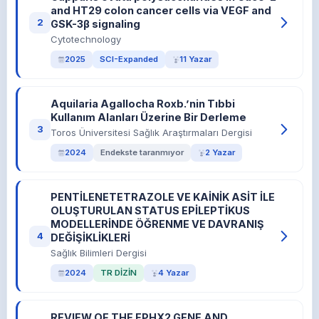
and HT29 colon cancer cells via VEGF and
2
GSK-3β signaling
Cytotechnology
2025
SCI-Expanded
11 Yazar
Aquilaria Agallocha Roxb.’nin Tıbbi
Kullanım Alanları Üzerine Bir Derleme
3
Toros Üniversitesi Sağlık Araştırmaları Dergisi
2024
Endekste taranmıyor
2 Yazar
PENTİLENETETRAZOLE VE KAİNİK ASİT İLE
OLUŞTURULAN STATUS EPİLEPTİKUS
MODELLERİNDE ÖĞRENME VE DAVRANIŞ
4
DEĞİŞİKLİKLERİ
Sağlık Bilimleri Dergisi
2024
TR DİZİN
4 Yazar
REVIEW OF THE EPHX2 GENE AND