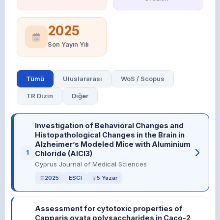
2025
Son Yayın Yılı
Tümü
Uluslararası
WoS / Scopus
TR Dizin
Diğer
Investigation of Behavioral Changes and
Histopathological Changes in the Brain in
Alzheimer’s Modeled Mice with Aluminium
1
Chloride (AlCl3)
Cyprus Journal of Medical Sciences
2025
ESCI
5 Yazar
Assessment for cytotoxic properties of
Capparis ovata polysaccharides in Caco-2