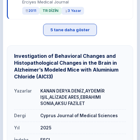
Erciyes Medical Journal
2011
TR DİZİN
3 Yazar
5 tane daha göster
Investigation of Behavioral Changes and
Histopathological Changes in the Brain in
Alzheimer’s Modeled Mice with Aluminium
Chloride (AlCl3)
Yazarlar
KANAN DERYA DENİZ,AYDEMİR
IŞIL,ALİZADE ARES,EBRAHIMI
SONIA,AKSU FAZİLET
Dergi
Cyprus Journal of Medical Sciences
Yıl
2025