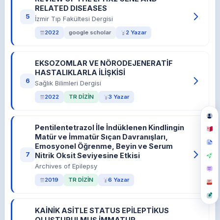
RELATED DISEASES
5
İzmir Tıp Fakültesi Dergisi
2022
google scholar
2 Yazar
EKSOZOMLAR VE NÖRODEJENERATİF
HASTALIKLARLA İLİŞKİSİ
6
Sağlık Bilimleri Dergisi
2022
TR DİZİN
3 Yazar
Pentilentetrazol İle İndüklenen Kindlingin
Matür ve İmmatür Sıçan Davranışları,
Emosyonel Öğrenme, Beyin ve Serum
7
Nitrik Oksit Seviyesine Etkisi
Archives of Epilepsy
2019
TR DİZİN
6 Yazar
KAİNİK ASİTLE STATUS EPİLEPTİKUS
OLUŞTURULMUŞ İMMATUR