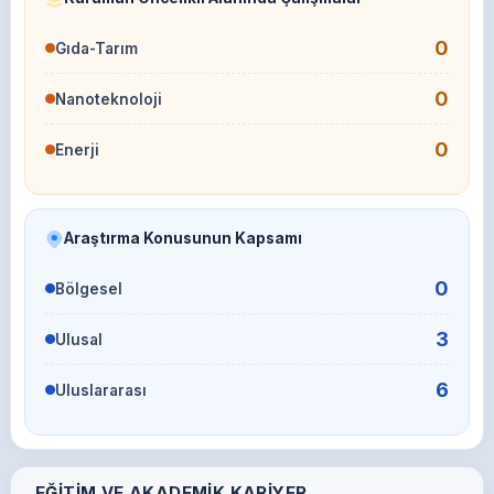
0
Gıda-Tarım
0
Nanoteknoloji
0
Enerji
Araştırma Konusunun Kapsamı
0
Bölgesel
3
Ulusal
6
Uluslararası
EĞITIM VE AKADEMIK KARIYER