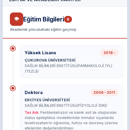
Eğitim Bilgileri
6
Akademik yolculuktaki eğitim geçmişi
Yüksek Lisans
2018 -
ÇUKUROVA ÜNİVERSİTESİ
SAĞLIK BİLİMLERİ ENSTİTÜSÜ/FARMAKOLOJİ (YL)
(TEZLİ)/
Doktora
2006 - 2011
ERCİYES ÜNİVERSİTESİ
SAĞLIK BİLİMLERİ ENSTİTÜSÜ/FİZYOLOJİ (DR)/
Tez Adı:
Pentilentetrazol ve kainik asit ile oluşturulan
status epileptikus modellerinde immatur sıçanlarda
levetirasetam'ın öğrenme, hafıza ve davranış üzerine
etkilerinin değerlendirilmesi