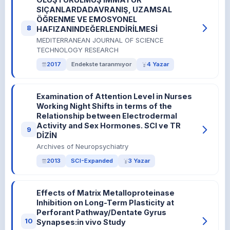
SIÇANLARDADAVRANIŞ, UZAMSAL
ÖĞRENME VE EMOSYONEL
8
HAFIZANINDEĞERLENDİRİLMESİ
MEDITERRANEAN JOURNAL OF SCIENCE
TECHNOLOGY RESEARCH
2017
Endekste taranmıyor
4 Yazar
Examination of Attention Level in Nurses
Working Night Shifts in terms of the
Relationship between Electrodermal
Activity and Sex Hormones. SCI ve TR
9
DİZİN
Archives of Neuropsychiatry
2013
SCI-Expanded
3 Yazar
Effects of Matrix Metalloproteinase
Inhibition on Long-Term Plasticity at
Perforant Pathway/Dentate Gyrus
10
Synapses:in vivo Study