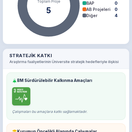
Toplam Proje
BAP
0
5
AB Projeleri
0
Diğer
4
STRATEJIK KATKI
Araştırma faaliyetlerinin Üniversite stratejik hedefleriyle ilişkisi
BM Sürdürülebilir Kalkınma Amaçları
Çalışmaları bu amaçlara katkı sağlamaktadır.
Kurumun Öncelikli Alanında Çalışmalar