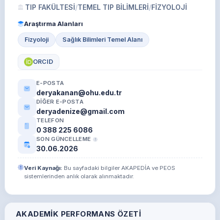
TIP FAKÜLTESİ
/
TEMEL TIP BİLİMLERİ
/
FİZYOLOJİ
Araştırma Alanları
Fizyoloji
Sağlık Bilimleri Temel Alanı
ORCID
E-POSTA
deryakanan@ohu.edu.tr
DIĞER E-POSTA
deryadenize@gmail.com
TELEFON
0 388 225 6086
SON GÜNCELLEME
30.06.2026
Veri Kaynağı:
Bu sayfadaki bilgiler AKAPEDİA ve PEOS
sistemlerinden anlık olarak alınmaktadır.
AKADEMIK PERFORMANS ÖZETI