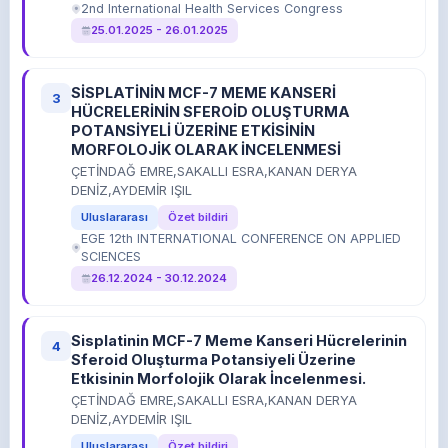
2nd International Health Services Congress
25.01.2025 - 26.01.2025
SİSPLATİNİN MCF-7 MEME KANSERİ
3
HÜCRELERİNİN SFEROİD OLUŞTURMA
POTANSİYELİ ÜZERİNE ETKİSİNİN
MORFOLOJİK OLARAK İNCELENMESİ
ÇETİNDAĞ EMRE,SAKALLI ESRA,KANAN DERYA
DENİZ,AYDEMİR IŞIL
Uluslararası
Özet bildiri
EGE 12th INTERNATIONAL CONFERENCE ON APPLIED
SCIENCES
26.12.2024 - 30.12.2024
Sisplatinin MCF-7 Meme Kanseri Hücrelerinin
4
Sferoid Oluşturma Potansiyeli Üzerine
Etkisinin Morfolojik Olarak İncelenmesi.
ÇETİNDAĞ EMRE,SAKALLI ESRA,KANAN DERYA
DENİZ,AYDEMİR IŞIL
Uluslararası
Özet bildiri