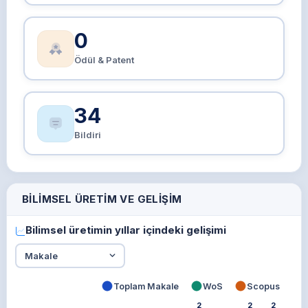
0
Ödül & Patent
34
Bildiri
BILIMSEL ÜRETIM VE GELIŞIM
Bilimsel üretimin yıllar içindeki gelişimi
Toplam Makale
WoS
Scopus
2
2
2