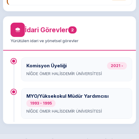
ANTALYA
Ulusal
SERGİLER/Karma sergiler /
19.02.2021 - 28.02.2021
İdari Görevler
2
MEŞALE
İSKENDERUN MESLEK YÜKSEKOKULU
Yürütülen idari ve yönetsel görevler
Uluslararası
SERGİLER/Üniversitelerin düzenlediği sergiler /
İSKENDERUN
15.05.2020 - 20.05.2020
Komisyon Üyeliği
2021 -
NİĞDE ÖMER HALİSDEMİR ÜNİVERSİTESİ
SEMPATİK
ANKARA HACI BAYRAM VELİ ÜNİVERSİTESİ
Uluslararası
MYO/Yüksekokul Müdür Yardımcısı
SERGİLER/Üniversitelerin düzenlediği sergiler /
1993 - 1995
ANKARA
NİĞDE ÖMER HALİSDEMİR ÜNİVERSİTESİ
03.03.2020 - 08.03.2020
GÜNEŞİN KIZI
NİĞDE ÖMER HALİSDEMİR ÜNİVERSİTESİ