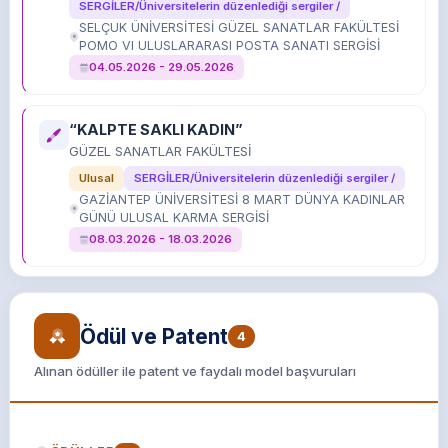
SERGİLER/Üniversitelerin düzenlediği sergiler /
SELÇUK ÜNİVERSİTESİ GÜZEL SANATLAR FAKÜLTESİ
POMO VI ULUSLARARASI POSTA SANATI SERGİSİ
04.05.2026 - 29.05.2026
“KALPTE SAKLI KADIN”
GÜZEL SANATLAR FAKÜLTESİ
Ulusal
SERGİLER/Üniversitelerin düzenlediği sergiler /
GAZİANTEP ÜNİVERSİTESİ 8 MART DÜNYA KADINLAR
GÜNÜ ULUSAL KARMA SERGİSİ
08.03.2026 - 18.03.2026
“KADİM ANA”
NİĞDE ÖMER HALİSDEMİR ÜNİVERSİTESİ GÜZEL
Ödül ve Patent
4
SANATLAR FAKÜLTESİ
Ulusal
SERGİLER/Karma sergiler /
Alınan ödüller ile patent ve faydalı model başvuruları
NİĞDE ÖMER HALİSDEMİR ÜNİVERSİTESİ 8 MART
DÜNYA KADINLAR GÜNÜ ULUSAL KARMA SERGİSİ
06.03.2026 - 13.03.2026