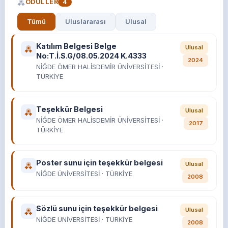
ÖDÜLLER
4
Tümü
Uluslararası
Ulusal
"DERİn İZ"
GÜZEL SANATLAR FAKÜLTESİ
Katılım Belgesi Belge
Ulusal
SERGİLER/Üniversitelerin düzenlediği sergiler /
Ulusal
No:T.İ.S.G/08.05.2024 K.4333
NİĞDE ÖMER HALİSDEMİR ÜNİVERSİTESİ "YÜKSELİŞ" -
2024
NİĞDE ÖMER HALİSDEMİR ÜNİVERSİTESİ ·
KARMA SERGİ -
TÜRKİYE
27.10.2025 - 31.10.2025
Teşekkür Belgesi
ONGON
Ulusal
NİĞDE ÖMER HALİSDEMİR ÜNİVERSİTESİ ·
Avrasya Üniversitesi Meslek Yüksekokulu Tarafından
2017
TÜRKİYE
Düzenlenen
TRABZON
Ulusal
SERGİLER/Karma sergiler /
23.04.2021 - 18.06.2021
Poster sunu için teşekkür belgesi
Ulusal
NİĞDE ÜNİVERSİTESİ · TÜRKİYE
2008
ZERAFET
Akdeniz Üniversitesi Güzel Sanatlar Fakültesi
Sözlü sunu için teşekkür belgesi
Geleneksel Türk sanatları Bölümü Tarafından
Ulusal
Düzenlenmiştir
NİĞDE ÜNİVERSİTESİ · TÜRKİYE
2008