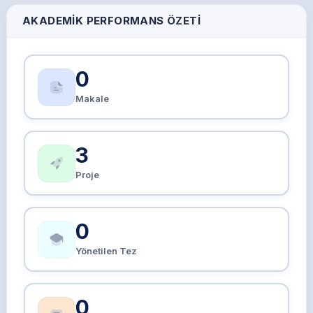
AKADEMIK PERFORMANS ÖZETI
0
Makale
3
Proje
0
Yönetilen Tez
0